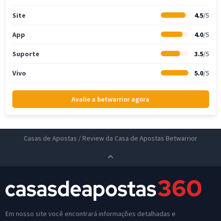
Site
4.5
/5
App
4.0
/5
Suporte
3.5
/5
Vivo
5.0
/5
Avalie a betwarrior agora
Casas de Apostas
/
Review da Casa de Apostas Betwarrior
Em nosso site você encontrará informações detalhadas e