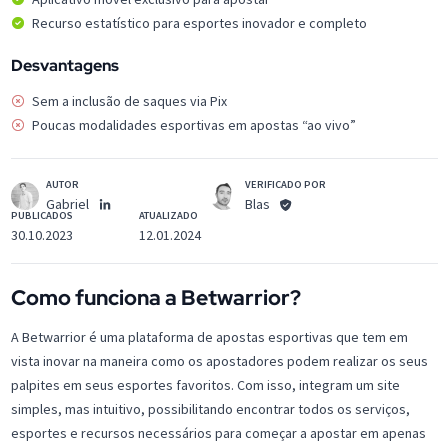
Recurso estatístico para esportes inovador e completo
Desvantagens
Sem a inclusão de saques via Pix
Poucas modalidades esportivas em apostas “ao vivo”
AUTOR
VERIFICADO POR
Gabriel
Blas
PUBLICADOS
ATUALIZADO
30.10.2023
12.01.2024
Como funciona a Betwarrior?
A Betwarrior é uma plataforma de apostas esportivas que tem em
vista inovar na maneira como os apostadores podem realizar os seus
palpites em seus esportes favoritos. Com isso, integram um site
simples, mas intuitivo, possibilitando encontrar todos os serviços,
esportes e recursos necessários para começar a apostar em apenas