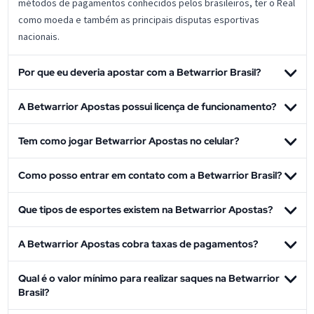
métodos de pagamentos conhecidos pelos brasileiros, ter o Real
como moeda e também as principais disputas esportivas
nacionais.
Por que eu deveria apostar com a Betwarrior Brasil?
A Betwarrior Apostas possui licença de funcionamento?
Tem como jogar Betwarrior Apostas no celular?
Como posso entrar em contato com a Betwarrior Brasil?
Que tipos de esportes existem na Betwarrior Apostas?
A Betwarrior Apostas cobra taxas de pagamentos?
Qual é o valor mínimo para realizar saques na Betwarrior
Brasil?