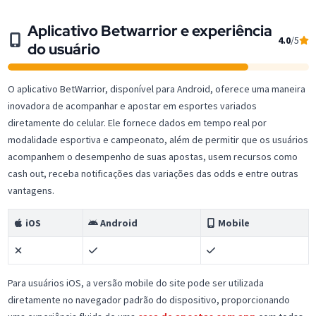
Aplicativo Betwarrior e experiência
4.0
/5
do usuário
O aplicativo BetWarrior, disponível para Android, oferece uma maneira
inovadora de acompanhar e apostar em esportes variados
diretamente do celular. Ele fornece dados em tempo real por
modalidade esportiva e campeonato, além de permitir que os usuários
acompanhem o desempenho de suas apostas, usem recursos como
cash out, receba notificações das variações das odds e entre outras
vantagens.
iOS
Android
Mobile
Para usuários iOS, a versão mobile do site pode ser utilizada
diretamente no navegador padrão do dispositivo, proporcionando