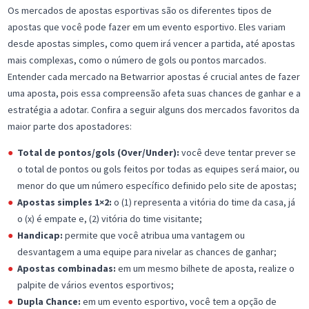
Os mercados de apostas esportivas são os diferentes tipos de
apostas que você pode fazer em um evento esportivo. Eles variam
desde apostas simples, como quem irá vencer a partida, até apostas
mais complexas, como o número de gols ou pontos marcados.
Entender cada mercado na Betwarrior apostas é crucial antes de fazer
uma aposta, pois essa compreensão afeta suas chances de ganhar e a
estratégia a adotar. Confira a seguir alguns dos mercados favoritos da
maior parte dos apostadores:
Total de pontos/gols (Over/Under):
você deve tentar prever se
o total de pontos ou gols feitos por todas as equipes será maior, ou
menor do que um número específico definido pelo site de apostas;
Apostas simples 1×2:
o (1) representa a vitória do time da casa, já
o (x) é empate e, (2) vitória do time visitante;
Handicap:
permite que você atribua uma vantagem ou
desvantagem a uma equipe para nivelar as chances de ganhar;
Apostas combinadas:
em um mesmo bilhete de aposta, realize o
palpite de vários eventos esportivos;
Dupla Chance:
em um evento esportivo, você tem a opção de