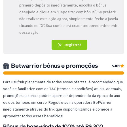
primeiro depósito imediatamente, escolha o bônus
desejado e clique em “Depositar com bônus”. Se preferir
não realizar esta ação agora, simplesmente feche a janela
clicando no “X”. Sua conta será criada independentemente
dessa ação.
Registrar
Betwarrior bônus e promoções
5.0
/5
Para usufruir plenamente de todas essas ofertas, é recomendado que
você se familiarize com os T&C (termos e condições) atuais. Ademais,
promoções sazonais podem aparecer dependendo da época do ano
ou dos torneios em curso. Registre-se na operadora BetWarrior
imediatamente através do link que disponibilizamos e comece a
aproveitar todos esses benefícios!
Bônus de boas-vinda de 100% até R$ 300