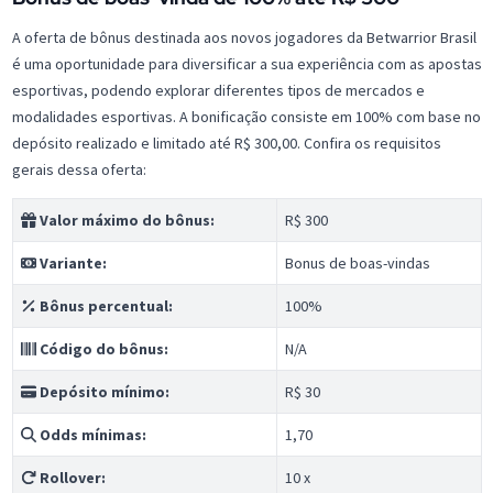
A oferta de bônus destinada aos novos jogadores da Betwarrior Brasil
é uma oportunidade para diversificar a sua experiência com as apostas
esportivas, podendo explorar diferentes tipos de mercados e
modalidades esportivas. A bonificação consiste em 100% com base no
depósito realizado e limitado até R$ 300,00. Confira os requisitos
gerais dessa oferta:
Valor máximo do bônus:
R$ 300
Variante:
Bonus de boas-vindas
Bônus percentual:
100%
Código do bônus:
N/A
Depósito mínimo:
R$ 30
Odds mínimas:
1,70
Rollover:
10 x