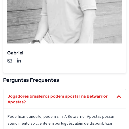
Gabriel
Perguntas Frequentes
Jogadores brasileiros podem apostar na Betwarrior
Apostas?
Pode ficar tranquilo, podem sim! A Betwarrior Apostas possui
atendimento ao cliente em português, além de disponibilizar