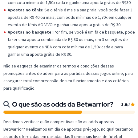
com cota mínima de 1,50x cada e ganhe uma aposta grátis de R$30.
Apostas no tênis:
Se o tênis é mais a sua praia, você pode fazer 3
apostas de R$ 40 ou mais, com odds mínimas de 1,70x em qualquer
evento de tênis AO VIVO e ganhar uma aposta grátis de R$ 30.
Apostas no basquete:
Por fim, se você é um fã de basquete, pode
fazer uma aposta combinada de R$ 80 ou mais, em 3 seleções de
qualquer evento da NBA com cota mínima de 1,50x cada e para
ganhar uma aposta grátis de R$ 30.
Não se esqueça de examinar os termos e condições dessas
promoções antes de aderir para as partidas desses jogos online, para
assegurar total compreensão de seu funcionamento e dos critérios
para qualificação.
O que são as odds da Betwarrior?
3.0
/5
Decidimos verificar quão competitivas são as odds apostas
Betwarrior? Realizamos um dia de apostas pré-jogo, no qual testamos
as odds oferecidas em partidas das 5 principais ligas de futebol