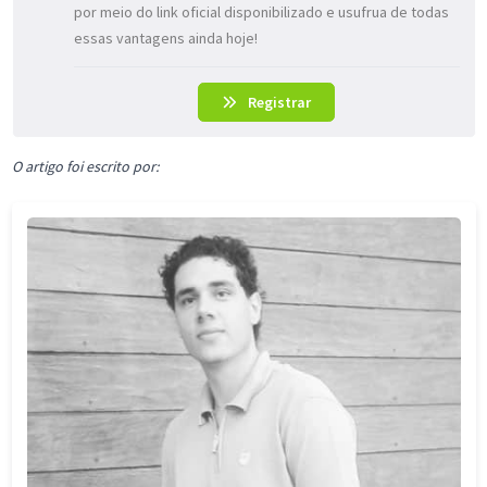
por meio do link oficial disponibilizado e usufrua de todas
essas vantagens ainda hoje!
Registrar
O artigo foi escrito por: