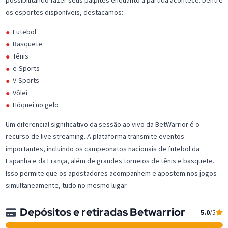
possibilitando fazer seus palpites enquanto a partida acontece. Dentre
os esportes disponíveis, destacamos:
Futebol
Basquete
Tênis
e-Sports
V-Sports
Vôlei
Hóquei no gelo
Um diferencial significativo da sessão ao vivo da BetWarrior é o
recurso de live streaming. A plataforma transmite eventos
importantes, incluindo os campeonatos nacionais de futebol da
Espanha e da França, além de grandes torneios de tênis e basquete.
Isso permite que os apostadores acompanhem e apostem nos jogos
simultaneamente, tudo no mesmo lugar.
Depósitos e retiradas Betwarrior
5.0
/5