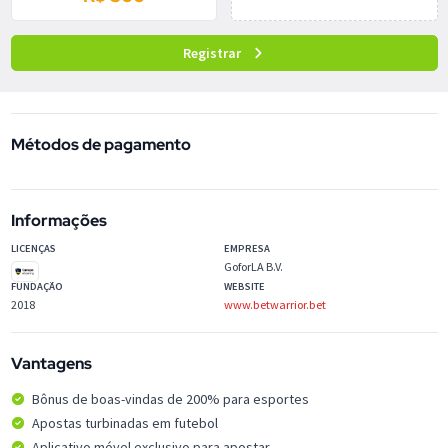
App
4.0
/5
Registrar
Suporte
3.5
/5
Vivo
5.0
/5
Métodos de pagamento
Informações
LICENÇAS
EMPRESA
GoforLA B.V.
FUNDAÇÃO
WEBSITE
2018
www.betwarrior.bet
Vantagens
Bônus de boas-vindas de 200% para esportes
Apostas turbinadas em futebol
Aplicativo móvel exclusivo para apostar