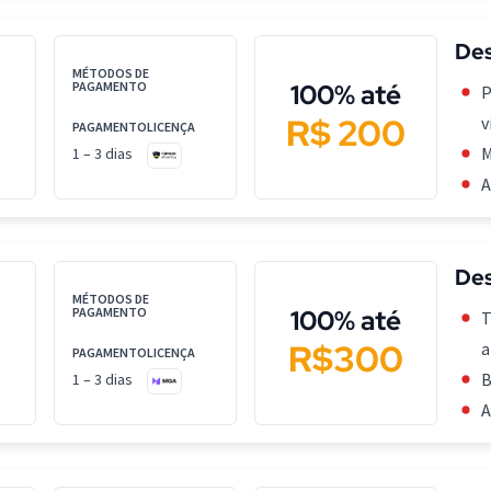
De
MÉTODOS DE
PAGAMENTO
100% até
P
R$ 200
v
PAGAMENTO
LICENÇA
M
1 – 3 dias
A
De
MÉTODOS DE
PAGAMENTO
100% até
T
R$300
a
PAGAMENTO
LICENÇA
B
1 – 3 dias
A