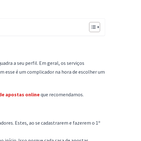
adra a seu perfil. Em geral, os serviços
rém esse é um complicador na hora de escolher um
de apostas online
que recomendamos.
dores. Estes, ao se cadastrarem e fazerem o 1º
o início. Isso porque cada casa de apostas