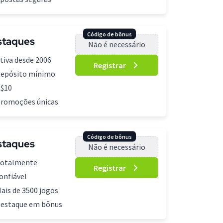
Código de bônus
staques
tiva desde 2006
Registrar
epósito mínimo
$10
romoções únicas
Código de bônus
staques
otalmente
Registrar
onfiável
ais de 3500 jogos
estaque em bônus