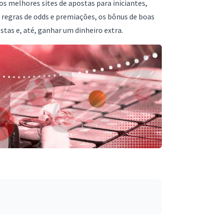
s melhores sites de apostas para iniciantes,
s regras de odds e premiações, os bônus de boas
stas e, até, ganhar um dinheiro extra.