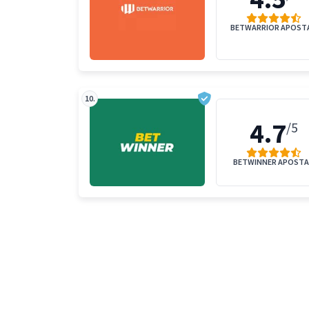
BETWARRIOR APOST
10.
4.7
/5
BETWINNER APOST