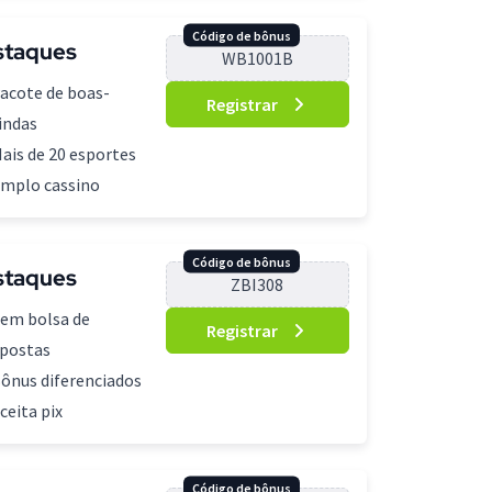
Código de bônus
staques
acote de boas-
Registrar
indas
ais de 20 esportes
mplo cassino
Código de bônus
staques
em bolsa de
Registrar
postas
ônus diferenciados
ceita pix
Código de bônus