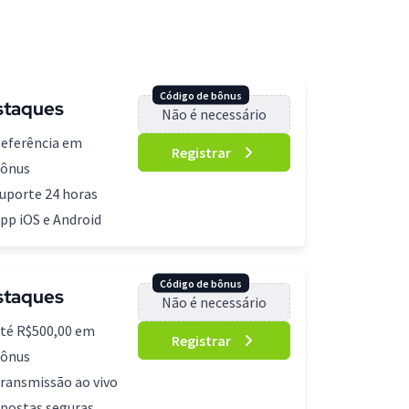
Código de bônus
staques
eferência em
Registrar
ônus
uporte 24 horas
pp iOS e Android
Código de bônus
staques
té R$500,00 em
Registrar
ônus
ransmissão ao vivo
postas seguras