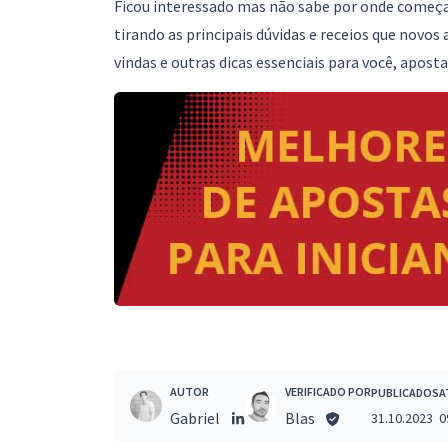
Ficou interessado mas não sabe por onde começar
tirando as principais dúvidas e receios que novo
vindas e outras dicas essenciais para você, apost
AUTOR
VERIFICADO POR
PUBLICADOS
A
Gabriel
Blas
31.10.2023
0