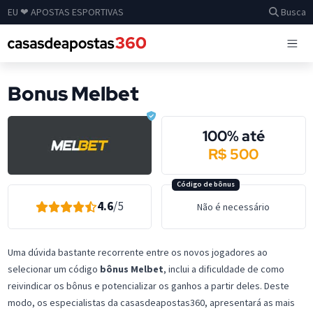
EU ❤ APOSTAS ESPORTIVAS
Busca
Bonus Melbet
100% até
R$ 500
Código de bônus
4.6
/5
Uma dúvida bastante recorrente entre os novos jogadores ao
selecionar um código
bônus Melbet
, inclui a dificuldade de como
reivindicar os bônus e potencializar os ganhos a partir deles. Deste
modo, os especialistas da casasdeapostas360, apresentará as mais