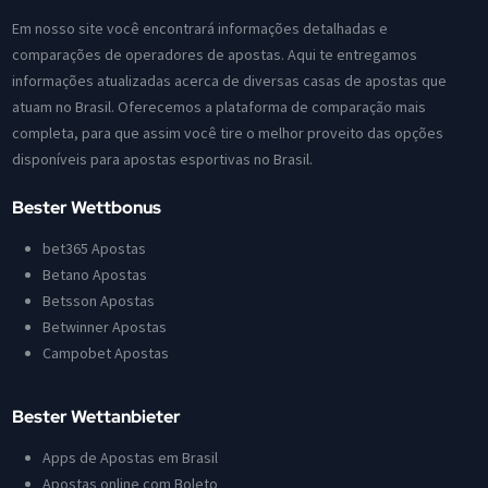
Em nosso site você encontrará informações detalhadas e
comparações de operadores de apostas. Aqui te entregamos
informações atualizadas acerca de diversas casas de apostas que
atuam no Brasil. Oferecemos a plataforma de comparação mais
completa, para que assim você tire o melhor proveito das opções
disponíveis para apostas esportivas no Brasil.
Bester Wettbonus
bet365 Apostas
Betano Apostas
Betsson Apostas
Betwinner Apostas
Campobet Apostas
Bester Wettanbieter
Apps de Apostas em Brasil
Apostas online com Boleto