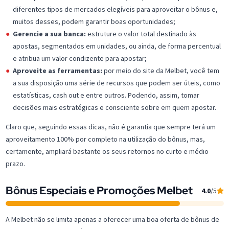
diferentes tipos de mercados elegíveis para aproveitar o bônus e,
muitos desses, podem garantir boas oportunidades;
Gerencie a sua banca:
estruture o valor total destinado às
apostas, segmentados em unidades, ou ainda, de forma percentual
e atribua um valor condizente para apostar;
Aproveite as ferramentas:
por meio do site da Melbet, você tem
a sua disposição uma série de recursos que podem ser úteis, como
estatísticas, cash out e entre outros. Podendo, assim, tomar
decisões mais estratégicas e consciente sobre em quem apostar.
Claro que, seguindo essas dicas, não é garantia que sempre terá um
aproveitamento 100% por completo na utilização do bônus, mas,
certamente, ampliará bastante os seus retornos no curto e médio
prazo.
Bônus Especiais e Promoções Melbet
4.0
/5
A Melbet não se limita apenas a oferecer uma boa oferta de bônus de