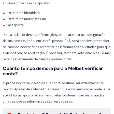
adicionado na casa de apostas:
Carteira de identidade
Carteira de motorista CNH
Passaporte
Para a inclusão dessas informações, basta acessar as configurações
da sua conta e, após, em “Perfil pessoal”. Lá, será possível preencher
os campos necessários referente as informações solicitadas para que
a Melbet realize a validação. É possível, também, adicionar o seu e-mail
para o recebimento de ofertas promocionais.
Quanto tempo demora para a Melbet verificar
conta?
O processo da validação da sua conta costuma ser extremamente
rápido. Apesar de a Melbet mencionar que essa verificação pode levar
até 72 horas após o recebimento, elas costumam ser mais rápidas,
uma vez que as informações são verdadeiras.