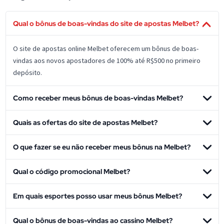
Qual o bônus de boas-vindas do site de apostas Melbet?
O site de apostas online Melbet oferecem um bônus de boas-
vindas aos novos apostadores de 100% até R$500 no primeiro
depósito.
Como receber meus bônus de boas-vindas Melbet?
Quais as ofertas do site de apostas Melbet?
O que fazer se eu não receber meus bônus na Melbet?
Qual o código promocional Melbet?
Em quais esportes posso usar meus bônus Melbet?
Qual o bônus de boas-vindas ao cassino Melbet?