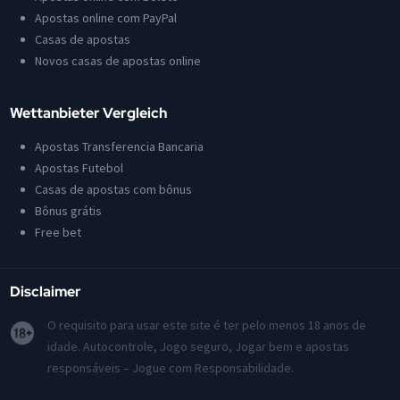
Apostas online com PayPal
Casas de apostas
Novos casas de apostas online
Wettanbieter Vergleich
Apostas Transferencia Bancaria
Apostas Futebol
Casas de apostas com bônus
Bônus grátis
Free bet
Disclaimer
O requisito para usar este site é ter pelo menos 18 anos de
idade. Autocontrole, Jogo seguro, Jogar bem e apostas
responsáveis – Jogue com Responsabilidade.