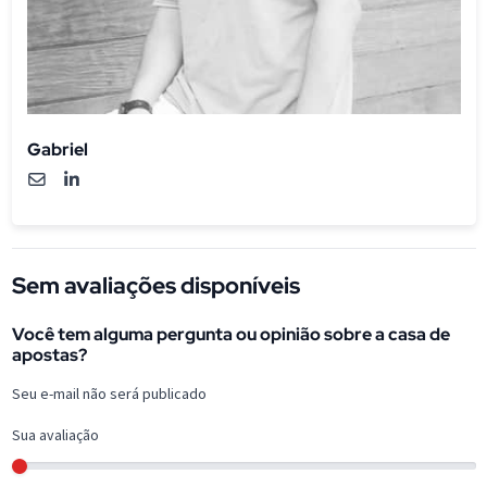
Gabriel
Sem avaliações disponíveis
Você tem alguma pergunta ou opinião sobre a casa de
apostas?
Seu e-mail não será publicado
Sua avaliação