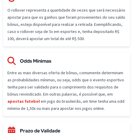
O rollover representa a quantidade de vezes que será necessário
apostar para que os ganhos que foram provenientes do seu saldo
bônus, esteja disponível para realizar a retirada. Exemplificando,
caso o rollover seja de 5x em esportes e, tenha depositado R$
100, deverá apostar um total de até R$ 500.
Odds Mínimas
Entre as mais diversas oferta de bônus, comumente determinam
as probabilidades mínimas, ou seja, odds que o evento esportivo
tenha para ser validado para o cumprimento dos requisitos de
bônus reivindicado. Em outras palavras, é possível que, em
apostas futebol
em jogo do brasileirão, um time tenha uma odd
mínima de 1,50x ou mais para apostar nos jogos online.
Prazo de Validade